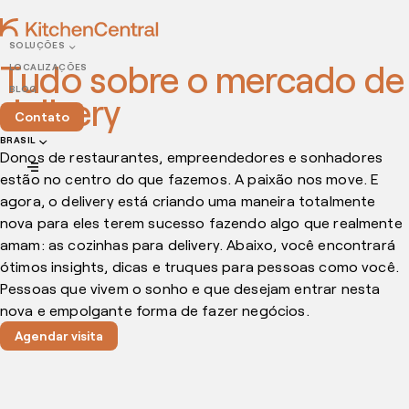
SOLUÇÕES
Tudo sobre o mercado de
LOCALIZAÇÕES
BLOG
delivery
Contato
BRASIL
Donos de restaurantes, empreendedores e sonhadores
estão no centro do que fazemos. A paixão nos move. E
agora, o delivery está criando uma maneira totalmente
nova para eles terem sucesso fazendo algo que realmente
amam: as cozinhas para delivery. Abaixo, você encontrará
ótimos insights, dicas e truques para pessoas como você.
Pessoas que vivem o sonho e que desejam entrar nesta
nova e empolgante forma de fazer negócios.
Agendar visita
DEZEMBRO 05, 2024
Como montar um delivery de massas do zero? 10
passos com dicas essenciais para um negócio de