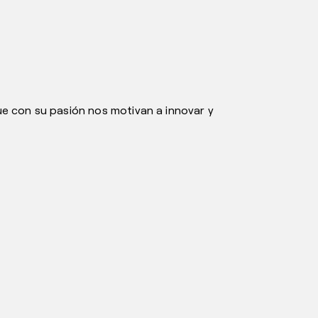
 con su pasión nos motivan a innovar y
alcanzarlo, uno de los caminos que conduce a este
eativas, diferenciales y de valor traerá grandes
o de espera es uno de los aspectos que incide
uría, promueve un aumento en la productividad y