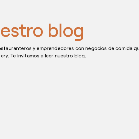
estro blog
restauranteros y emprendedores con negocios de comida que
very. Te invitamos a leer nuestro blog.
nnovación de tu restaurante
 los emprendedores y profesionales del sector gastronómico: para 
ación y transformación digital, así como en proyectos e iniciativas cr
servicio
e es esencial para crecer en el mercado. Bajo esta premisa, el tiemp
e el servicio de un restaurante. Administrar este recurso con sabid