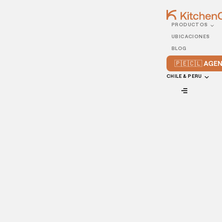
PRODUCTOS
01/APRIL/2022
UBICACIONES
Crea un website eficaz
BLOG
para tu restaurante
🇵🇪🇨🇱 AG
CHILE & PERU
VIEW ALL
Las comidas en los restaurantes ya no son lo que eran.
Anteriormente, la mejor forma de promocionar un
restaurante era a través de folletos, publicidad en
periódicos y espectaculares, y publicidad de boca en
boca.
Tenemos la suerte de vivir en una era digital, donde es muy
“fácil” (o al menos, sencillo) conseguir una plataforma para