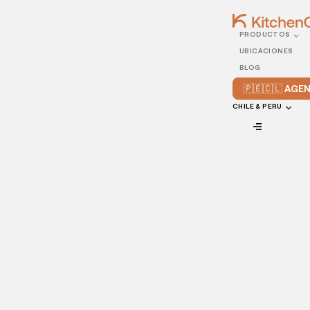
PRODUCTOS
04/APRIL/2022
UBICACIONES
5 promociones de
BLOG
Semana Santa en
🇵🇪🇨🇱 AG
restaurantes para probar
CHILE & PERU
en 2022
VIEW ALL
Ya sea que celebres la Pascua por su significado religioso,
como una tradición familiar, o simplemente por el
chocolate, no hay duda de que es una época especial del
año.
Como propietario de un restaurante, también es una época