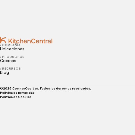
APRIL 04, 2022
4 ideas de decoración de patios de restaurantes
para el verano
/ COMPAÑÍA
Ubicaciones
/ PRODUCTOS
Cocinas
/ RECURSOS
Blog
©
2026
CocinasOcultas. Todos los derechos reservados.
Política de privacidad
Politica de Cookies