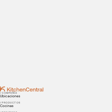
Visítanos hoy
¿Estás listo para abrir una cocina oculta? Introduce tus
datos de contacto para agendar tu visita a nuestras
instalaciones.
Contact
MARCH 30, 2022
Agiliza los procesos de tu restaurante con estos
consejos clave
MARCH 28, 2022
Conoce todo sobre la administración de
restaurantes
/ COMPAÑÍA
Ubicaciones
/ PRODUCTOS
Cocinas