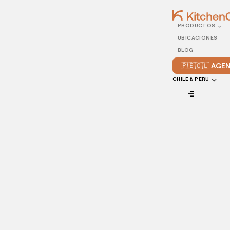
PRODUCTOS
28/MARCH/2022
UBICACIONES
Guía breve para abrir un
BLOG
restaurante exitosamente
🇵🇪🇨🇱 AG
CHILE & PERU
VIEW ALL
Abrir un restaurante
puede ser un reto. Aunque muchos
restaurantes no tienen éxito sin desafíos, estar preparado
aumenta sus posibilidades de facilitar el camino.
Esta miniguía ofrece una visión de las áreas clave que te
ayudarán a investigar, a hacer una lluvia de ideas y a idear
tu estrategia única para el éxito. ¡Vamos a comenzar!
Comienza con suficiente capital