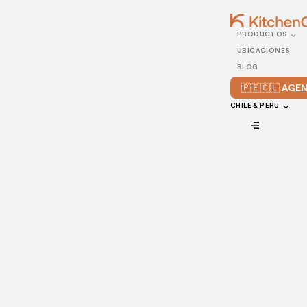
PRODUCTOS
25/MAY/2022
UBICACIONES
Errores que debemos
BLOG
evitar al hacer el
🇵🇪🇨🇱 AG
inventario de alimentos
CHILE & PERU
VIEW ALL
Los inventarios de alimentos son cruciales para tener un
restaurante exitoso. En este artículo, te compartiremos los
errores cruciales que se deben evitar al hacer un inventario
en tu cocina.
Cuando uno piensa en hacer un inventario de alimentos,
puede imaginarse montones de recuentos en lápiz y papel