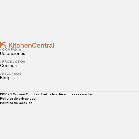
MAY 16, 2022
Cómo crear una identidad de marca estelar para tu
restaurante
/ COMPAÑÍA
Ubicaciones
/ PRODUCTOS
Cocinas
/ RECURSOS
Blog
©
2026
CocinasOcultas. Todos los derechos reservados.
Política de privacidad
Politica de Cookies