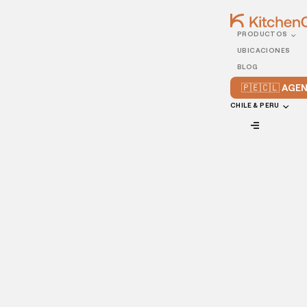
PRODUCTOS
18/MAY/2022
UBICACIONES
Cómo lidiar con las
BLOG
reseñas negativas: 4
🇵🇪🇨🇱 AG
consejos para aplicar en
CHILE & PERU
tu negocio
VIEW ALL
Dado que una gran cantidad de los consumidores confía
en las opiniones online tanto como en las recomendaciones
personales, las malas opiniones de los clientes pueden
afectar al negocio de tu restaurante.