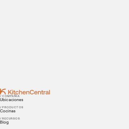
Visítanos hoy
¿Estás listo para abrir una cocina oculta? Introduce tus
datos de contacto para agendar tu visita a nuestras
instalaciones.
Contact
JUNE 13, 2022
¿Por qué abrir una dark kitchen?
JUNE 09, 2022
¿Qué son el cross-selling y upselling?
/ COMPAÑÍA
Ubicaciones
/ PRODUCTOS
Cocinas
/ RECURSOS
Blog