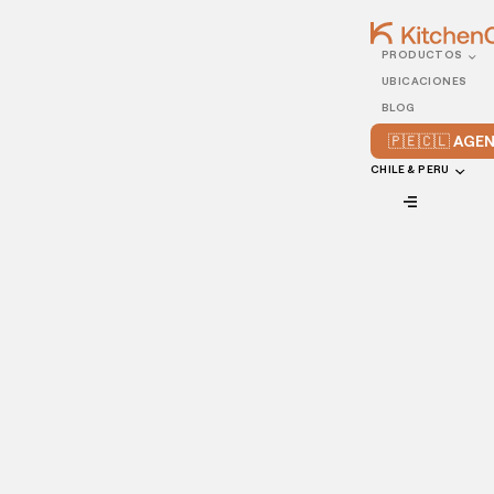
PRODUCTOS
13/JUNE/2022
UBICACIONES
Cómo promocionar tu
BLOG
cocina oculta
🇵🇪🇨🇱 AG
CHILE & PERU
VIEW ALL
El marketing para las cocinas ocultas es fundamental para
el éxito, ya que no existe un mostrador de venta. El
marketing digital es la forma de fidelizar a tus clientes y
hacer crecer tu negocio. Sabemos que esto puede ser
difícil, pero vamos a darte algunos consejos que creemos
que pueden ayudarte con tu cocina oculta.
¿Por dónde puedes empezar? Aumentar tu presencia en las