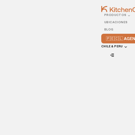
PRODUCTOS
25/APRIL/2022
UBICACIONES
5 tips imperdibles de
BLOG
ventas para restaurantes
🇵🇪🇨🇱 AG
CHILE & PERU
VIEW ALL
Todo propietario de restaurante quiere aumentar las ventas
y así, aumentar la rentabilidad. En el artículo de hoy, te
presentamos 5 técnicas para captar y fidelizar a los clientes
de tu
negocio de cocina
posibilitando, de esta manera, llevar
tu negocio gastronómico al siguiente nivel.Así que, ¡ponte
cómodo y aprovecha la lectura!
1. Ofrece promociones y descuentos