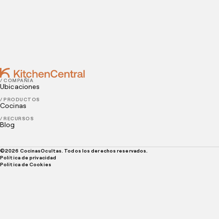
restaurantes
APRIL 21, 2022
Cómo llevar tu restaurante a la era digital
/ COMPAÑÍA
Ubicaciones
/ PRODUCTOS
Cocinas
/ RECURSOS
Blog
©
2026
CocinasOcultas. Todos los derechos reservados.
Política de privacidad
Politica de Cookies