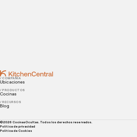
Contact
APRIL 13, 2022
3 maneras para automatizar tu restaurante y
aumentar la eficiencia y la rentabilidad
APRIL 11, 2022
5 factores hacen que la gente se anime a probar un
restaurante por primera vez
/ COMPAÑÍA
Ubicaciones
/ PRODUCTOS
Cocinas
/ RECURSOS
Blog
©
2026
CocinasOcultas. Todos los derechos reservados.
Política de privacidad
Politica de Cookies