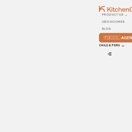
PRODUCTOS
11/APRIL/2022
UBICACIONES
Por qué todos los
BLOG
restaurantes necesitan un
🇵🇪🇨🇱 AG
menú interactivo
CHILE & PERU
VIEW ALL
Cada vez son más los comensales que utilizan Internet para
decidir dónde comer.
Tener un menú preciso y actualizado en tu sitio web es
crucial para atraer a los clientes: la mayoría pasará de un
restaurante si no puede encontrar su menú en línea antes
de salir a comer.