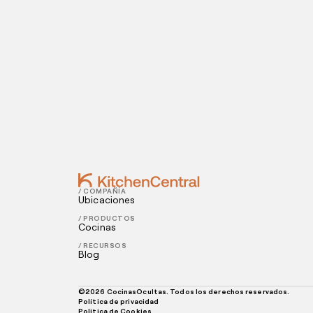
Visítanos hoy
¿Estás listo para abrir una cocina oculta? I
Contact
JUNE 08, 2022
Cómo promocionar la comida a domicil
JUNE 02, 2022
SEO para sitios web de restaurantes
/ COMPAÑÍA
Ubicaciones
/ PRODUCTOS
Cocinas
/ RECURSOS
Blog
©
2026
CocinasOcultas. Todos los derechos reservados.
Política de privacidad
Politica de Cookies