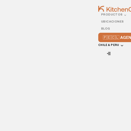
PRODUCTOS
27/APRIL/2022
UBICACIONES
Cómo retener a tus
BLOG
clientes habituales
🇵🇪🇨🇱 AG
CHILE & PERU
VIEW ALL
Conseguir nuevos clientes es importante… pero, ¿qué es
aún más importante? Convertir a esos nuevos clientes en
visitantes habituales. ¿Cómo podemos asegurarnos de que
nuestros clientes vuelvan una y otra vez? ¿Qué medidas
debemos tomar para lograrlo?
Los clientes recurrentes son uno de los elementos más
importantes de cualquier estrategia de marketing para un