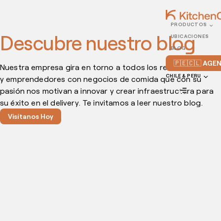
PRODUCTOS
Descubre nuestro blog
UBICACIONES
BLOG
🇵🇪🇨🇱 AG
Nuestra empresa gira en torno a todos los restauranteros
CHILE & PERU
y emprendedores con negocios de comida que con su
pasión nos motivan a innovar y crear infraestructura para
su éxito en el delivery. Te invitamos a leer nuestro blog.
Visítanos Hoy
JULIO 31, 2026
Permisos para abrir un restaurante en 2026: guía
actualizada para emprendedores gastronómicos
Conoce las licencias, documentos y requisitos básicos para abrir
un restaurante tradicional o un negocio de delivery con una dark
kitchen. Abrir un restaurante implica mucho más que definir un
menú y encontrar una buena ubicación. Antes de comenzar a
vender, es necesario revisar qué permisos, licencias y documentos
necesita el negocio para operar de […]