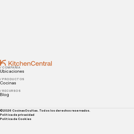
El delivery nocturno abre nuevas oportunidades, pero también trae
desafíos que debes evaluar. En los últimos años, el servicio
nocturno de comida ha ganado terreno entre restaurantes y dark
kitchens en horarios extendidos. El comportamiento de los
consumidores ha cambiado, y muchas personas buscan
practicidad y comodidad fuera de los horarios tradicionales, lo que
crea […]
SIGUIENTE PÁGINA
/ COMPAÑÍA
Ubicaciones
/ PRODUCTOS
Cocinas
/ RECURSOS
Blog
©
2026
CocinasOcultas. Todos los derechos reservados.
Política de privacidad
Politica de Cookies