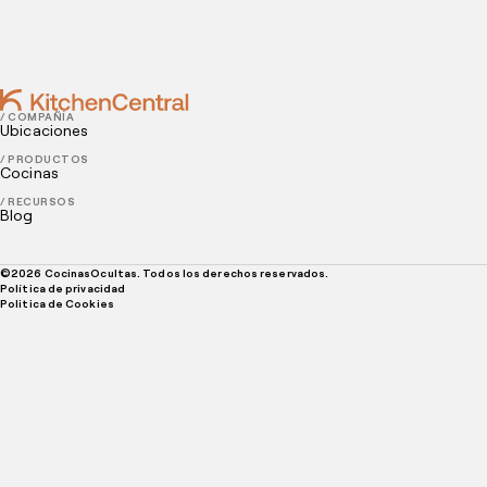
3 consejos para ofrecer un excelente servicio al
cliente
/ COMPAÑÍA
Ubicaciones
/ PRODUCTOS
Cocinas
/ RECURSOS
Blog
©
2026
CocinasOcultas. Todos los derechos reservados.
Política de privacidad
Politica de Cookies