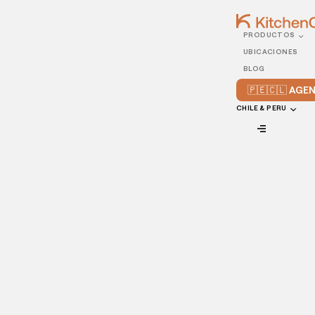
PRODUCTOS
02/MAY/2022
UBICACIONES
Cómo tener un servicio
BLOG
de delivery exitoso
🇵🇪🇨🇱 AG
CHILE & PERU
VIEW ALL
Tener un restaurante en el 2022 significa dedicarle una
gran parte de tus esfuerzos a tu servicio de delivery. Con
ello, es más fácil aumentar las ventas generales e
incrementar tus ganancias. Para ayudarte a ofrecer un
mejor servicio de delivery a tus fieles comensales, te
compartimos 3 consejos que no te puedes perder.
¡Comencemos!