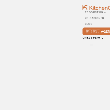
PRODUCTOS
14/APRIL/2022
UBICACIONES
4 tecnologías esenciales
BLOG
para restaurantes que
🇵🇪🇨🇱 AG
necesitas conocer
CHILE & PERU
VIEW ALL
El sector de la restauración ha cambiado mucho en la
última década y a un ritmo acelerado, en gran parte debido
a las nuevas tecnologías y a la evolución de las
preferencias de los clientes.
Aunque los
negocios de cocina
están adoptando cada vez
más la tecnología como parte importante de su negocio, el