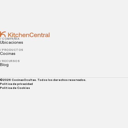
APRIL 13, 2022
Por qué debes tener un newsletter para tu
restaurante
/ COMPAÑÍA
Ubicaciones
/ PRODUCTOS
Cocinas
/ RECURSOS
Blog
©
2026
CocinasOcultas. Todos los derechos reservados.
Política de privacidad
Politica de Cookies