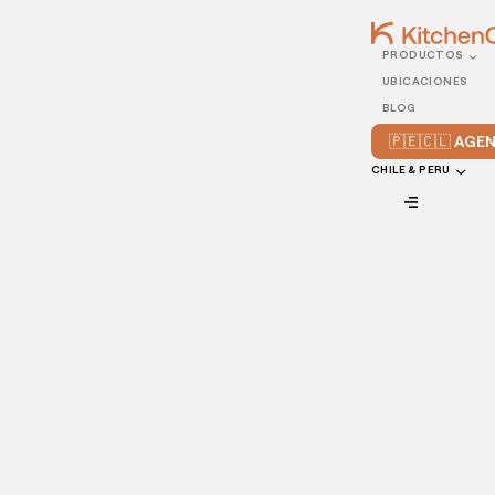
PRODUCTOS
08/JUNE/2022
UBICACIONES
Cómo tener el mejor
BLOG
tiempo de servicio
🇵🇪🇨🇱 AG
CHILE & PERU
VIEW ALL
Es ley: ofrecer una excelente experiencia al cliente es
esencial para crecer en el mercado. Bajo esta premisa, el
tiempo de espera es uno de los aspectos que incide
directamente en la percepción del consumidor sobre el
servicio de un restaurante.
Administrar este recurso con sabiduría, promueve un
aumento en la productividad y en la eficiencia del equipo