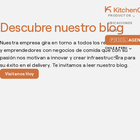
PRODUCTOS
Descubre nuestro blog
UBICACIONES
BLOG
🇵🇪🇨🇱 AG
Nuestra empresa gira en torno a todos los restauranteros
CHILE & PERU
y emprendedores con negocios de comida que con su
pasión nos motivan a innovar y crear infraestructura para
su éxito en el delivery. Te invitamos a leer nuestro blog.
Visítanos Hoy
FEBRERO 14, 2024
4 pasos para establecer un manual de calidad
para tu restaurante e impulsar tu negocio
Establecer un manual de calidad para tu restaurante te permite
estandarizar procesos y mejorar la satisfacción del cliente,
impulsando así el éxito y la reputación de tu negocio gastronómico.
¡Descubre más! A pesar de ser la más divertida, la parte de la cocina
no es la única de la hay que ocuparse a la hora […]
FEBRERO 09, 2024