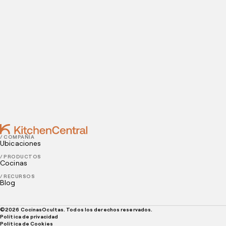
restaurante de delivery!
ENERO 24, 2023
Equipo para reparto a domicilio: guía completa
para tu restaurante
No todos los restaurantes de pedidos a domicilio requieren los
mismos equipos, por eso, te invitamos a leer esta guía con la
información que necesitas conocer.
PÁGINA ANTERIOR
SIGUIENTE PÁGINA
/ COMPAÑÍA
Ubicaciones
/ PRODUCTOS
Cocinas
/ RECURSOS
Blog
©
2026
CocinasOcultas. Todos los derechos reservados.
Política de privacidad
Politica de Cookies