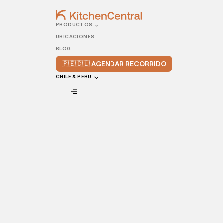
PRODUCTOS
UBICACIONES
08/FEBRUARY/2023
Plataformas 
BLOG
🇵🇪🇨🇱 AGENDAR RECORRIDO
propia: ¿cuá
CHILE & PERU
desventajas
VIEW ALL