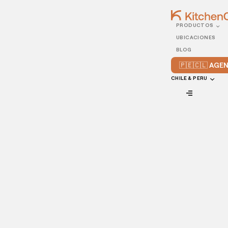
PRODUCTOS
12/NOVEMBER/2023
UBICACIONES
¿Qué es la cafetería
BLOG
fantasma?
🇵🇪🇨🇱 AG
CHILE & PERU
VIEW ALL
No existe una bebida con mayor popularidad y relevancia
para la cultura moderna que el café.
Los tipos de grano, las técnicas para prepararlo y las
formas de servirlo son sólo algunas parte del complejo y
fascinante mundo del café, y en consecuencia, le dan al
mercado de las cafeterías numerosas posibilidades de
innovar y reinventarse; éstas se vieron reflejadas con el