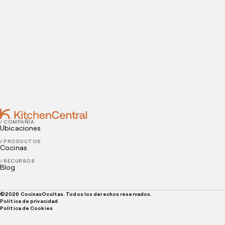
NOVEMBER 16, 2023
¿Qué tipo de comida es rentable? Opciones para
invertir en tu dark kitchen
NOVEMBER 07, 2023
¿Cómo se llaman los restaurantes en casa?
Descubre esta nueva tendencia gastronómica
/ COMPAÑÍA
Ubicaciones
/ PRODUCTOS
Cocinas
/ RECURSOS
Blog
©
2026
CocinasOcultas. Todos los derechos reservados.
Política de privacidad
Politica de Cookies