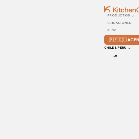
PRODUCTOS
01/MARCH/2023
UBICACIONES
¿Para qué sirve el
BLOG
marketing de
🇵🇪🇨🇱 AG
recomendación para
CHILE & PERU
restaurantes?
VIEW ALL
¿Sabes lo que es el marketing de recomendación para
restaurantes? ¿O, más importante aún, sabes cómo
sacarle el máximo provecho? ¡Hoy vamos a aprender todo
sobre el tema!