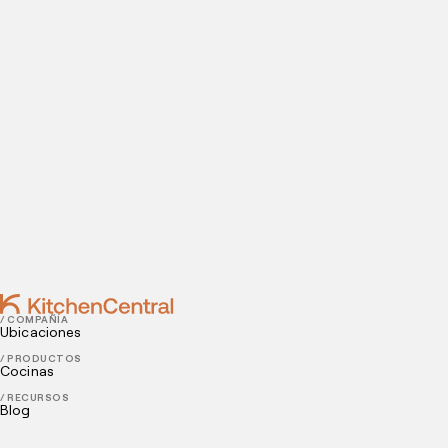
¿Estás listo para abrir una cocina oculta? Introduce tus
datos de contacto para agendar tu visita a nuestras
instalaciones.
Contact
JULY 21, 2023
Franquicia de domicilios: 7 razones para apostar en
este modelo
JULY 06, 2023
Oportunidades de negocio rentables
/ COMPAÑÍA
Ubicaciones
/ PRODUCTOS
Cocinas
/ RECURSOS
Blog