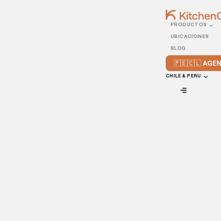
PRODUCTOS
21/JULY/2023
UBICACIONES
7 razones para apostar en
BLOG
las franquicias de delivery
🇵🇪🇨🇱 AG
CHILE & PERU
VIEW ALL
Temas destacados (o momentos más relevantes):
Marca consolidada
Apoyo y entrenamiento
Estructura operativa
Estándares de calidad
Reducción de riesgos