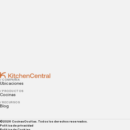
instalaciones.
Contact
DECEMBER 13, 2023
¿Cómo empezar un negocio gastronómico?
Consejos esenciales para abrir tu negocio
NOVEMBER 21, 2023
¿Qué tan rentable es una dark kitchen?
/ COMPAÑÍA
Ubicaciones
/ PRODUCTOS
Cocinas
/ RECURSOS
Blog
©
2026
CocinasOcultas. Todos los derechos reservados.
Política de privacidad
Politica de Cookies