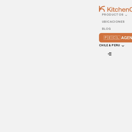
PRODUCTOS
23/NOVEMBER/2023
UBICACIONES
¿Cuántos dark kitchen
BLOG
hay en Chile?
🇵🇪🇨🇱 AG
CHILE & PERU
VIEW ALL
Las Dark Kitchen son un modelo de negocios gastronómico
que ha crecido exponencialmente en los últimos años. Ellas
no atienden al público, sino que se concentran
exclusivamente en la preparación de comida para delivery a
domicilio.
En Chile, las Dark Kitchen comenzaron a desarrollarse a
mediados de 2019, principalmente gracias a la pandemia,