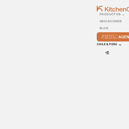
PRODUCTOS
12/APRIL/2023
UBICACIONES
Cómo manejar las
BLOG
restricciones dietéticas
🇵🇪🇨🇱 AG
en comida a domicilio
CHILE & PERU
VIEW ALL
La restricción dietética es un tema importante que afecta
a gran parte de la población. Las alergias e intolerancias
dietéticas pueden ser graves y tener consecuencias
perjudiciales para la salud.