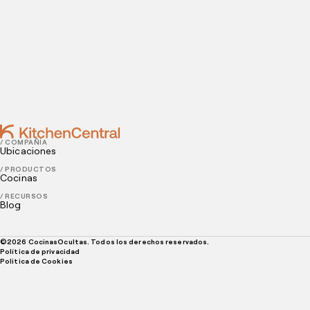
APRIL 17, 2023
Como vender chocolate no delivery? Confira 6 dicas
APRIL 12, 2023
Cómo manejar las restricciones alimentarias en el
reparto
/ COMPAÑÍA
Ubicaciones
/ PRODUCTOS
Cocinas
/ RECURSOS
Blog
©
2026
CocinasOcultas. Todos los derechos reservados.
Política de privacidad
Politica de Cookies