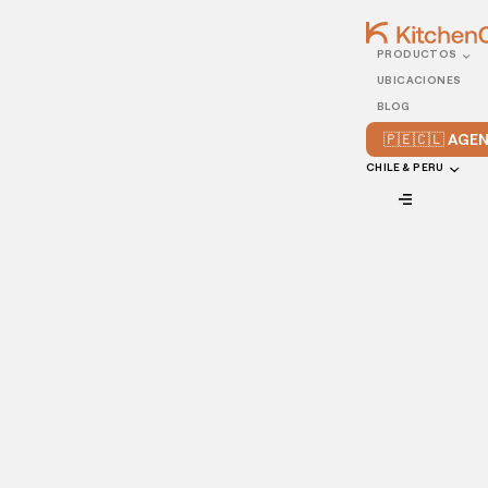
PRODUCTOS
05/APRIL/2023
UBICACIONES
Cómo vender más
BLOG
pedidos en Semana Santa
🇵🇪🇨🇱 AG
CHILE & PERU
VIEW ALL
Quien ama el chocolate espera ansioso la Semana Santa y,
para ser sinceros, ¿a quién no le gusta deleitarse con un
típico huevo de Pascua? Vender en Semana Santa es una
oportunidad imperdible para obtener ganancias y ser
protagonista en una época tan agitada en el comercio de
alimentos.