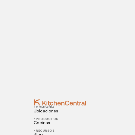
Visítanos hoy
¿Estás listo para abrir una cocina oculta? I
Contact
OCTOBER 20, 2023
Que és la cocina oculta? Todo sobre el
JULY 28, 2023
6 tendencias gastronómicas en el 202
/ COMPAÑÍA
Ubicaciones
/ PRODUCTOS
Cocinas
/ RECURSOS
Blog