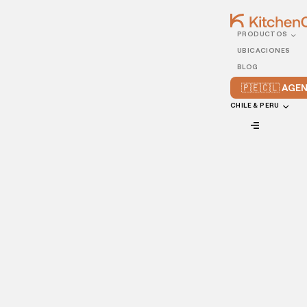
PRODUCTOS
18/JANUARY/2024
UBICACIONES
Proyección de ventas de
BLOG
un restaurante
🇵🇪🇨🇱 AG
CHILE & PERU
VIEW ALL
Aunque la gastronomía pueda considerarse una forma de
arte,
el manejo de un restaurante
ciertamente no escapa a
las ciencias exactas, ya que la planificación y proyección de
ventas de un restaurante son pilares fundamentales para
el éxito continuo de cualquier comercio.
Lea mas:
Ideas geniales para promocionar el delivery de
tu restaurante