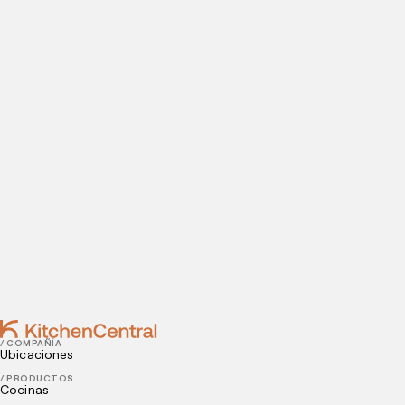
Visítanos hoy
¿Estás listo para abrir una cocina oculta? Introduce tus
datos de contacto para agendar tu visita a nuestras
instalaciones.
Contact
FEBRUARY 09, 2024
Comprenda cómo el alquiler de una cocina para
eventos puede impulsar tu negocio de catering
JANUARY 10, 2024
Deliciosos y hermosos: comprenda qué son y cómo
hacer platos y comidas instagrameables
/ COMPAÑÍA
Ubicaciones
/ PRODUCTOS
Cocinas