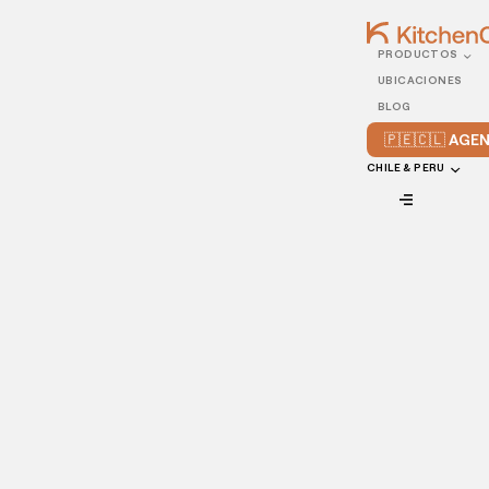
PRODUCTOS
31/MAY/2023
UBICACIONES
Pedidos a domicilio en el
BLOG
verano
🇵🇪🇨🇱 AG
CHILE & PERU
VIEW ALL
Las fiestas del inicio del verano son conocidas por su
alegría, bailes, música, y, por supuesto, ¡comida deliciosa!
Sin embargo, después de todo lo que ha sucedido en los
últimos tiempos, muchas personas están buscando
alternativas para celebrar estas fiestas en casa, y los
pedidos a domicilio es la mejor opción.
Pensando en eso, el equipo de Cocinas Ocultas seleccionó