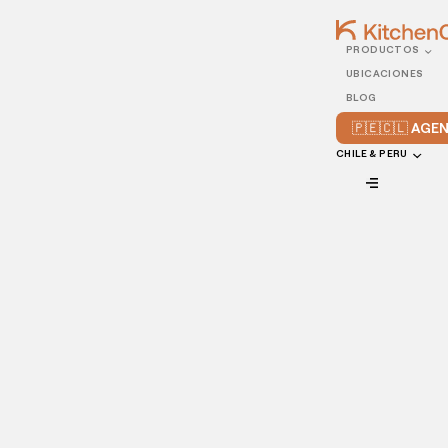
PRODUCTOS
21/JUNE/2023
UBICACIONES
Platillos para vender por
BLOG
delivery
🇵🇪🇨🇱 AG
CHILE & PERU
VIEW ALL
Con la llegada de la estación más caliente del año, el
verano, nada es más reconfortante que disfrutar de una
comida fresca y sabrosa. Todo esto puede ser aún mejor si
el cliente no tiene que salir de casa. En este contexto, el
menú de verano adquiere protagonismo, ofreciendo platos
perfectos para refrescar el cuerpo y con un toque de
frescura.