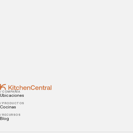
¿Estás listo para abrir una cocina oculta? Introduce tus
datos de contacto para agendar tu visita a nuestras
instalaciones.
Contact
JUNE 21, 2023
Aumentar las ventas de delivery en el invierno
JUNE 14, 2023
Comida típica de invierno
/ COMPAÑÍA
Ubicaciones
/ PRODUCTOS
Cocinas
/ RECURSOS
Blog