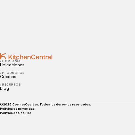
Unidad
DECEMBER 18, 2025
5 ideas de layouts de cocinas comerciales para
maximizar la eficiencia
/ COMPAÑÍA
Ubicaciones
/ PRODUCTOS
Cocinas
/ RECURSOS
Blog
©
2026
CocinasOcultas. Todos los derechos reservados.
Política de privacidad
Politica de Cookies