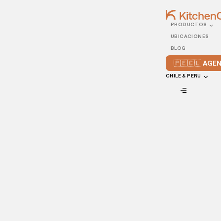
PRODUCTOS
26/DECEMBER/2025
UBICACIONES
Top 10 Food Influencers
BLOG
2025: Datos
🇵🇪🇨🇱 AG
Actualizados y Números
CHILE & PERU
en Redes Sociales
VIEW ALL
Los principales food influencers con los que puedes
trabajar para llevar el branding de tu restaurante al
siguiente nivel
Los food influencers son un pilar de la industria