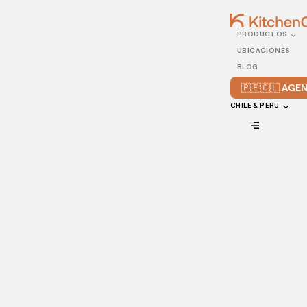
PRODUCTOS
18/APRIL/2025
UBICACIONES
8 Tipos de Completos
BLOG
Chilenos y Cómo Innovar
🇵🇪🇨🇱 AG
con Sabor
CHILE & PERU
VIEW ALL
Los tipos de completos chilenos más
populares son el Italiano Chileno,
Dinámico y A lo Pobre, con sabores
únicos. Sigue leyendo para descubrir más
recetas deliciosas y los ingredientes que
las hacen irresistibles.