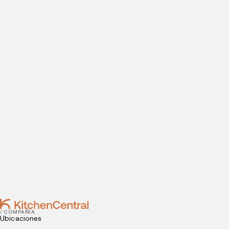
Visítanos hoy
¿Estás listo para abrir una cocina oculta? Introduce tus
datos de contacto para agendar tu visita a nuestras
instalaciones.
Contact
APRIL 25, 2025
Cómo Lanzar un Menú para el Día de la Madre en
Delivery
APRIL 15, 2025
Aprenda cómo vender más en Día del Bistec a lo
Pobre
/ COMPAÑÍA
Ubicaciones