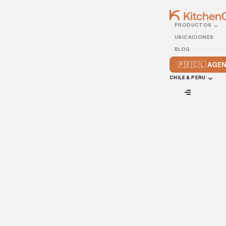
PRODUCTOS
24/JANUARY/2026
UBICACIONES
SEO Local para Cocinas
BLOG
Ocultas: Cómo Aparecer
🇵🇪🇨🇱 AG
en las Búsquedas de
CHILE & PERU
Delivery
VIEW ALL
Deja de ser invisible para Google: la guía técnica para
que tu cocina oculta aparezca primero cuando el
hambre ataca cerca de tus clientes.
Muchos restaurantes de delivery viven una contradicción