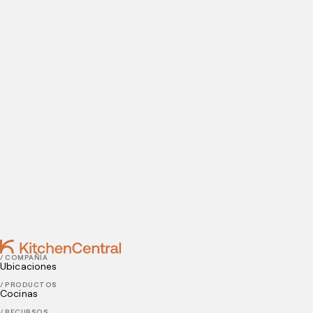
Visítanos hoy
¿Estás listo para abrir una cocina oculta? Introduce tus
datos de contacto para agendar tu visita a nuestras
instalaciones.
Contact
NOVEMBER 27, 2025
Modelo de negocio de dark kitchen: diferentes
formas de usar
NOVEMBER 24, 2025
Checklist de mantenimiento preventivo para
cocinas industriales: guía esencial para la eficiencia
/ COMPAÑÍA
Ubicaciones
/ PRODUCTOS
Cocinas
/ RECURSOS