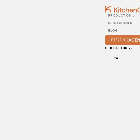
PRODUCTOS
25/NOVEMBER/2025
UBICACIONES
Cómo Montar una Cocina
BLOG
Oculta para tu Negocio:
🇵🇪🇨🇱 AG
Guía 2025
CHILE & PERU
VIEW ALL
Una guía completa con todos los pasos:
desde la elección de la ubicación
estratégica hasta la gestión de
operaciones y la tecnología clave para un
negocio rentable de delivery