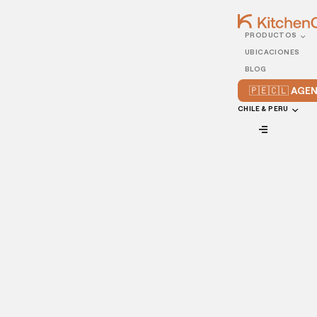
PRODUCTOS
12/SEPTEMBER/2022
UBICACIONES
Consejos para mejorar el
BLOG
reparto a domicilio
🇵🇪🇨🇱 AG
CHILE & PERU
VIEW ALL
Un
estudio
sobre el consumo de comida a domicilio en Chile
en diciembre del 2021, reveló que de enero a octubre el
mercado creció
175
% en comparación con el mismo
periodo del año anterior. El servicio de pedidos a domicilio
es una parte esencial de los restaurantes hoy en día, y para
mantenernos delante de la competencia, tenemos que
saber cómo sacarle el máximo provecho.
Con los siguientes consejos, podrás aprender a gestionar