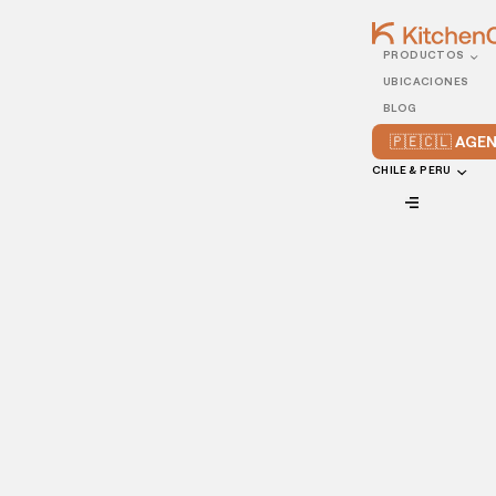
PRODUCTOS
08/SEPTEMBER/2022
UBICACIONES
Cómo recopilar correos
BLOG
electrónicos para vender
🇵🇪🇨🇱 AG
más
CHILE & PERU
VIEW ALL
A continuación te compartiremos nuestras formas
favoritas de recolección de correos electrónicos para
aumentar las ventas en tu restaurante.
Recopilar los correos electrónicos de los clientes en tu sitio
web es una de las formas más sencillas y automatizadas de
aumentar las ventas de tu restaurante y crear clientes