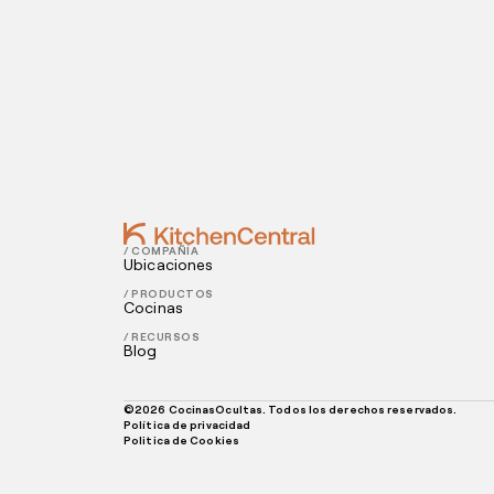
Contact
SEPTEMBER 14, 2022
Cómo hacer que tu restaurante apare
SEPTEMBER 12, 2022
Consejos para mejorar el reparto a domi
/ COMPAÑÍA
Ubicaciones
/ PRODUCTOS
Cocinas
/ RECURSOS
Blog
©
2026
CocinasOcultas. Todos los derechos reservados.
Política de privacidad
Politica de Cookies