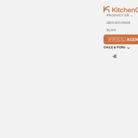
PRODUCTOS
22/OCTOBER/2021
UBICACIONES
Cómo utilizar las redes
BLOG
sociales para la
🇵🇪🇨🇱 AG
fidelización de clientes
CHILE & PERU
VIEW ALL
Una buena estrategia de marketing en redes sociales para
restaurantes puede ayudar a atraer clientes a tu
establecimiento. Esto se debe a que las redes sociales son
una herramienta importante que la gente utiliza para tomar
decisiones de compra.
Esto es especialmente cierto cuando se trata de elegir