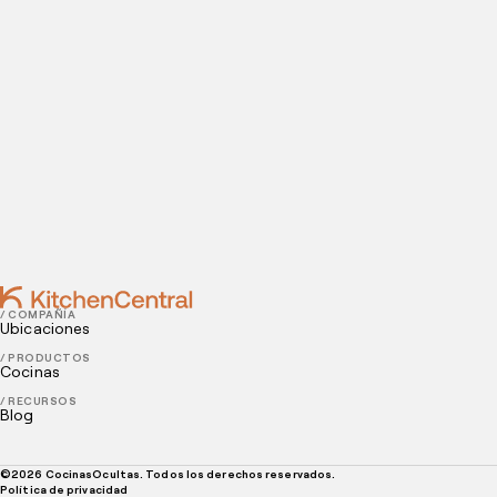
Contact
OCTOBER 22, 2021
Cómo crear una página de Facebook para tu
restaurante
OCTOBER 18, 2021
Diseño de menús para restaurantes: consejos y
herramientas para mejorar tu menú
/ COMPAÑÍA
Ubicaciones
/ PRODUCTOS
Cocinas
/ RECURSOS
Blog
©
2026
CocinasOcultas. Todos los derechos reservados.
Política de privacidad