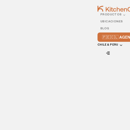
PRODUCTOS
21/OCTOBER/2021
UBICACIONES
Tips para mejorar la
BLOG
administración de tu
🇵🇪🇨🇱 AG
restaurante
CHILE & PERU
VIEW ALL
La organización de tu propio negocio en el ramo alimenticio
puede ser una tarea agotadora, en especial cuando no se
conocen los aspectos más importantes que definen la
administración restaurantera;
por eso, vamos a darte
algunas ideas de qué se debe poner en práctica para una
correcta operación y
mejor rentabilidad
.