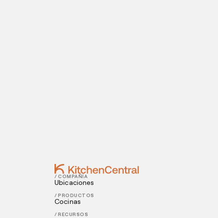
¡Y eso es todo! Ya estás más que listo para e
clave para utilizar Instagram en restaurantes
Visítanos hoy
¿Estás listo para abrir una cocina oculta? I
Contact
OCTOBER 22, 2021
Cómo utilizar las redes sociales para la
OCTOBER 21, 2021
Tips para mejorar la administración de 
/ COMPAÑÍA
Ubicaciones
/ PRODUCTOS
Cocinas
/ RECURSOS