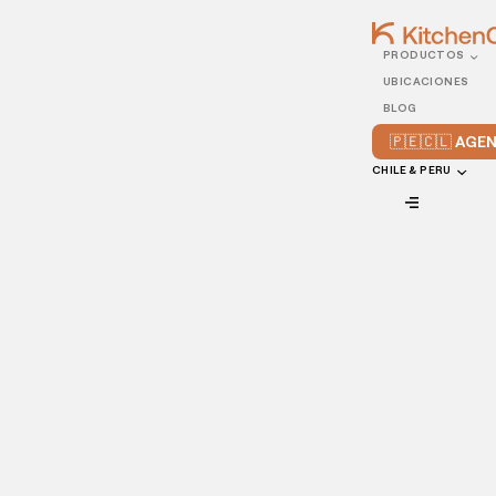
PRODUCTOS
14/SEPTEMBER/2022
UBICACIONES
Cómo hacer que tu
BLOG
restaurante aparezca en
🇵🇪🇨🇱 AG
Google Maps
CHILE & PERU
VIEW ALL
Aunque hoy en día cualquier restaurante debería ser
fácilmente localizable en Internet, algunos se preguntarán:
¿cómo añadir un restaurante a Google Maps y hacer que
se posicione bien para
atraer clientes de forma constante
?
En este artículo, encontrarás una guía paso a paso para
conseguir que tu negocio aparezca correctamente en las