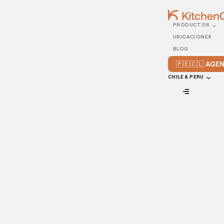
PRODUCTOS
10/JANUARY/2022
UBICACIONES
Trucos sencillos para
BLOG
agilizar los tiempos de
🇵🇪🇨🇱 AG
espera de tu restaurante
CHILE & PERU
VIEW ALL
Es ley: ofrecer una excelente experiencia al cliente es
esencial para crecer en el mercado. Bajo esta premisa, el
tiempo de espera es uno de los aspectos que incide
directamente en la percepción del consumidor sobre el
servicio de un restaurante.
Administrar este recurso con sabiduría, promueve un