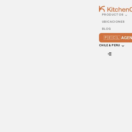
PRODUCTOS
10/JANUARY/2022
UBICACIONES
Costos de un restaurante
BLOG
3 consejos esenciales
🇵🇪🇨🇱 AG
para reducirlos
CHILE & PERU
VIEW ALL
Bajar los
costos de un restaurante
sin sacrificar la calidad
parece un objetivo inalcanzable en primera instancia, pero
ya verás que, ¡sí es posible!
Adoptando determinadas estrategias y prácticas, puedes
lograr que tu
negocio de comida
sea mucho más rentable,
operando de manera optimizada al más mínimo costo y