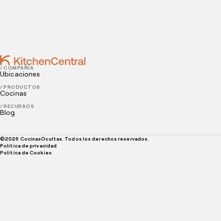
JANUARY 07, 2022
Food influencers: Qué son y cómo puedes colaborar
con ellos
/ COMPAÑÍA
Ubicaciones
/ PRODUCTOS
Cocinas
/ RECURSOS
Blog
©
2026
CocinasOcultas. Todos los derechos reservados.
Política de privacidad
Politica de Cookies