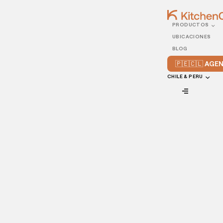
PRODUCTOS
14/JULY/2022
UBICACIONES
Todo sobre el SEO para
BLOG
restaurantes
🇵🇪🇨🇱 AG
CHILE & PERU
VIEW ALL
En la era digital actual, ganar y maximizar la visibilidad en
línea es crucial para mantener la sostenibilidad a largo
plazo de un restaurante. Para impulsar las ventas, es
necesario dar a conocer su restaurante y atraer a los
clientes para que vengan a degustar tus platillos; una de
las formas más prácticas y sencillas de lograrlo es a través
del
SEO
.