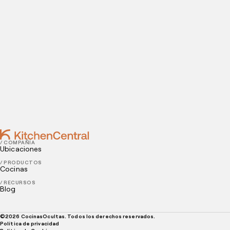
Contact
JULY 14, 2022
Cómo sacarle máximo provecho a un punto de
venta
JULY 13, 2022
Tendencias en restaurantes que no te puedes
perder
/ COMPAÑÍA
Ubicaciones
/ PRODUCTOS
Cocinas
/ RECURSOS
Blog
©
2026
CocinasOcultas. Todos los derechos reservados.
Política de privacidad