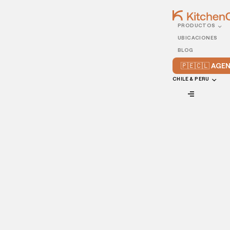
PRODUCTOS
13/JULY/2022
UBICACIONES
Por qué utilizar menús
BLOG
cortos en los
🇵🇪🇨🇱 AG
restaurantes
CHILE & PERU
VIEW ALL
Cuando se trata del menú del restaurante, muchos
propietarios de restaurantes tienden a pensar que más
grande y más opciones es mejor.
Aunque esto puede funcionar para algunos restaurantes
selectos, queremos que sepas que los menús más
pequeños suelen ser mejores para ti y generan más