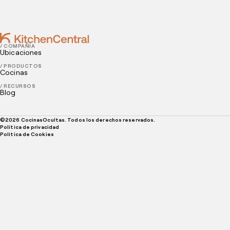
3 tips para crear un menú de temporada
/ COMPAÑÍA
Ubicaciones
/ PRODUCTOS
Cocinas
/ RECURSOS
Blog
©
2026
CocinasOcultas. Todos los derechos reservados.
Política de privacidad
Politica de Cookies