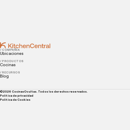
restaurante
JUNE 11, 2021
6 Apps indispensables para tu restaurante
/ COMPAÑÍA
Ubicaciones
/ PRODUCTOS
Cocinas
/ RECURSOS
Blog
©
2026
CocinasOcultas. Todos los derechos reservados.
Política de privacidad
Politica de Cookies