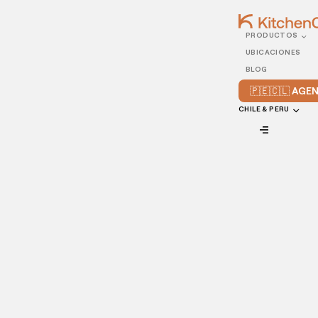
PRODUCTOS
14/JUNE/2021
UBICACIONES
Tips para reducir gastos
BLOG
en tu restaurante
🇵🇪🇨🇱 AG
CHILE & PERU
VIEW ALL
No cabe duda: tener un restaurante es, en la mayoría de los
casos, bastante costoso. Una combinación de costos
como nóminas, inventario, proveedores, renta, equipo,
mantenimiento, sin contar los imprevistos, hacen que
mantener a flote un restaurante exitoso sea una ardua
tarea para cualquiera.
Sin embargo,
minimizar los costos de tu restaurante
,