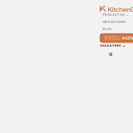
PRODUCTOS
14/JUNE/2021
UBICACIONES
La importancia de elegir
BLOG
bien al staff de tu
🇵🇪🇨🇱 AG
restaurante
CHILE & PERU
VIEW ALL
La industria de los alimentos depende mucho del
recurso
humano
; desde la preparación de los alimentos hasta el
momento en que son servidos en la mesa del comensal,
podemos apostar que los empleados de un restaurante
son el mayor activo.
Sin embargo, contratar y
retener el talento ideal
para tu