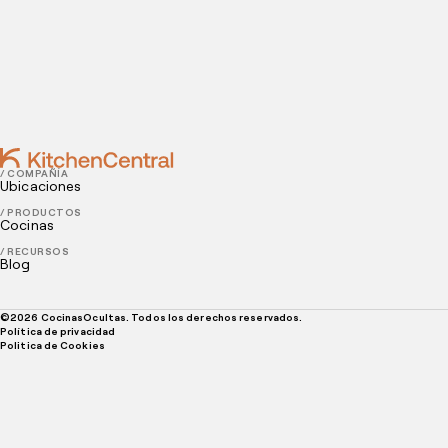
AUGUST 28, 2020
5 ideas de negocios de comida que son muy
rentables
/ COMPAÑÍA
Ubicaciones
/ PRODUCTOS
Cocinas
/ RECURSOS
Blog
©
2026
CocinasOcultas. Todos los derechos reservados.
Política de privacidad
Politica de Cookies