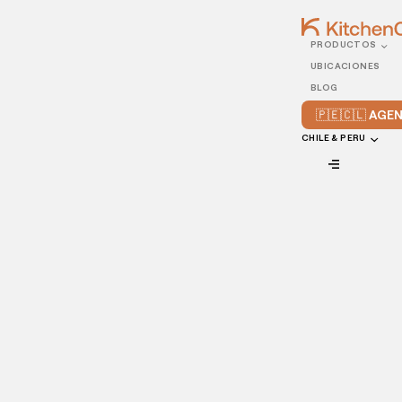
PRODUCTOS
31/AUGUST/2020
UBICACIONES
¿Qué son las cocinas
BLOG
ocultas y cómo funciona
🇵🇪🇨🇱 AG
este modelo de negocio?
CHILE & PERU
VIEW ALL
Los modelos de negocio van cambiando de acuerdo a las
circunstancias que nos rodean: en el caso de la industria
de restaurantes, la
cocina oculta
se ha vuelto no solo una
tendencia, sino una necesidad.
¿Sabes qué es la
cocina oculta
? A continuación, te
contamos qué es y cómo funciona este modelo de
negocio