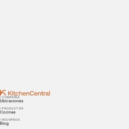
datos de contacto para agendar tu visita a nuestras
instalaciones.
Contact
JANUARY 09, 2021
¿Cómo poner un restaurante rentable con poca
inversión?
DECEMBER 31, 2020
7 tendencias de innovación en alimentos en el
mundo
/ COMPAÑÍA
Ubicaciones
/ PRODUCTOS
Cocinas
/ RECURSOS
Blog