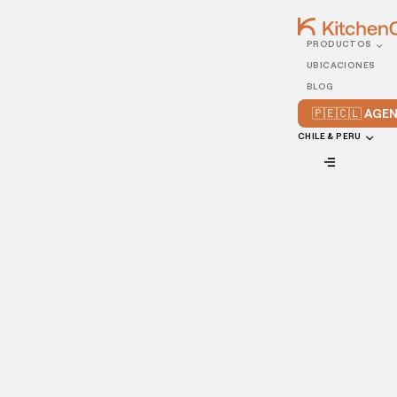
PRODUCTOS
07/JANUARY/2021
UBICACIONES
¿Qué tengo que hacer
BLOG
para calificar como
🇵🇪🇨🇱 AG
restaurante ecológico?
CHILE & PERU
VIEW ALL
Los restaurantes ecológicos trabajan con la premisa de
tomar conciencia sobre lo que ocurre a nuestro alrededor
en materia ambiental y buscar un futuro mejor para
nosotros y las generaciones por venir.
Por ello, muchos cocineros del mundo han dejado a un lado
los restaurantes tradicionales para centrarse en aquellos