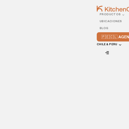
PRODUCTOS
31/DECEMBER/2020
UBICACIONES
7 tendencias de
BLOG
innovación en alimentos
🇵🇪🇨🇱 AG
en el mundo
CHILE & PERU
VIEW ALL
El mundo ha vivido momentos atípicos en los últimos
tiempos y, de hecho, estos han sido importantísimos para
que el
área gastronómica dibuje sus nuevas tendencias
en términos de innovación en alimentos
.
De hecho, el porvenir de los restaurantes está relacionado
con su capacidad de moldearse a las nuevas necesidades y