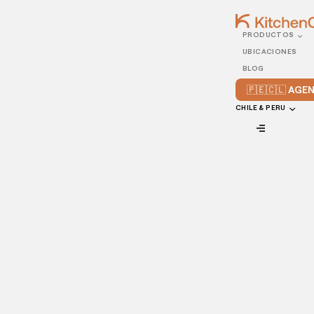
PRODUCTOS
30/AUGUST/2024
UBICACIONES
¿Qué es dark kitchen?
BLOG
Todo lo que necesitas
🇵🇪🇨🇱 AG
saber sobre su
CHILE & PERU
funcionamiento, ventajas
y cómo alquilar una
cocina oculta
VIEW ALL
Las dark kitchens están transformando la escena
gastronómica
en Perú y Chile, ofreciendo una alternativa