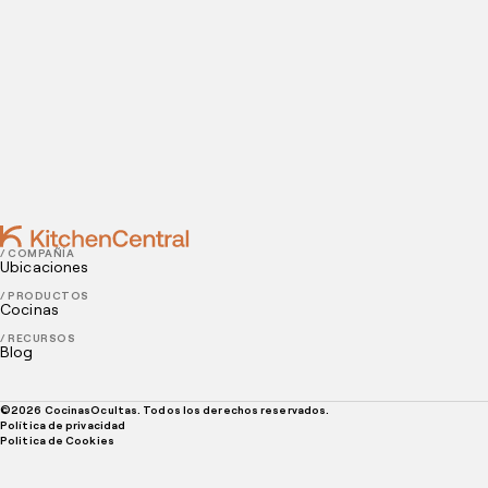
Contact
SEPTEMBER 06, 2024
¿Cuál es la diferencia entre banquete y catering?
AUGUST 23, 2024
¿Cuáles son los platos típicos de Santiago de
Chuco? Una guía para emprendedores de delivery
/ COMPAÑÍA
Ubicaciones
/ PRODUCTOS
Cocinas
/ RECURSOS
Blog
©
2026
CocinasOcultas. Todos los derechos reservados.
Política de privacidad
Politica de Cookies