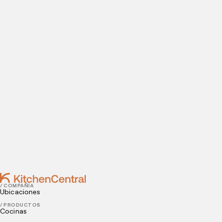
Visítanos hoy
¿Estás listo para abrir una cocina oculta? Introduce tus
datos de contacto para agendar tu visita a nuestras
instalaciones.
Contact
JANUARY 15, 2025
Gastronomía Peruana: Importancia y Consejos para
Vender
DECEMBER 06, 2024
Comida típica chilena: 10 platos para vender en el
delivery
/ COMPAÑÍA
Ubicaciones
/ PRODUCTOS
Cocinas