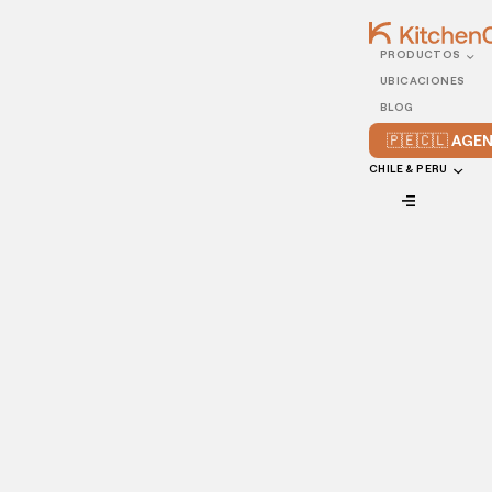
PRODUCTOS
27/DECEMBER/2024
UBICACIONES
Materiales más usados en
BLOG
las cocinas industriales y
🇵🇪🇨🇱 AG
cómo elegirlos
CHILE & PERU
VIEW ALL
¿Alguna vez te has preguntado qué materiales se usan en
las
cocinas industriales
y por qué son tan importantes? Las
cocinas industriales son el motor de muchas empresas que
cuentan con un gran volumen de comensales, como los
hoteles,
negocios de catering
y restaurantes con
capacidad de más de 150 personas.